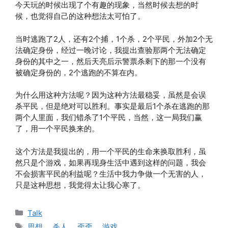
今天玩的时候出现了个有趣的现象，当然时候去想的时
候，也觉得自己的这种想法太可怕了。
当时逃跑了2人，还有2个捕，1个杀，2个平民，外加2个无
法确定身份，经过一晚讨论，我提出查验那两个无法确定
身份的其中之一，然后天亮后示警票杀剩下的那一个没有
被确定身份的，2个逃跑的不算在内。
为什么用这种方法呢？因为这种方法最稳妥，虽然是会误
杀平民，但是绝对可以胜利。事实是最后1个杀在逃跑的那
两个人里面，我们错杀了1个平民，当然，这一局我们赢
了，用一个平民换来的。
这个方法是我提出的，用一个平民的生命来换取胜利，虽
然只是个游戏，如果再现身生活中遇到这样的问题，我会
不会损害平民的利益呢？生活中我力争做一个无害的人，
只是这种思想，我觉得太让我心寒了。
分
Talk
类
标
思想
、
杀人
、
歪歪
、
游戏