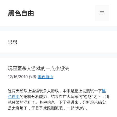
跳
至
黑色自由
菜
内
容
单
思想
玩歪歪杀人游戏的一点小想法
12/16/2010
作者
黑色自由
这两天经常上歪歪玩杀人游戏，本来是想上去测试一下
黑
色自由
的逻辑分析能力，结果在广大玩家的“忽悠”之下，我
就频繁的混乱了。各种信息一下子涌进来，分析起来确实
是太麻烦了，于是乎就跟潮流吧，一起“忽悠”。