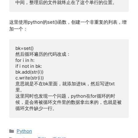
中间，整理后的文件就终止在了这个单行的位置。
这里使用python的set()函数，创建一个非重复的列表，增
加一个：
bk=set()

然后循环遍历的代码改成：

for i in h:

if i not in bk:

bk.add(str(i))

c.write(str(i))

意思就是不在bk里面，就添加进bk，然后写进txt
里。

这里同时也发现一个问题，python在for循环的时
候，是会将被循环文件里的数据拿出来的，也就是被
循环文件缺少一行。
分
Python
类