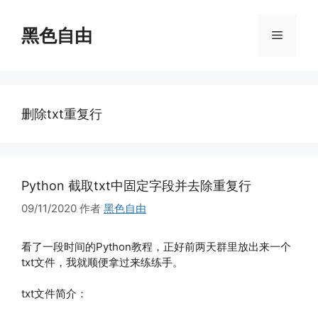
跳
至
黑色自由
菜
内
容
单
删除txt重复行
Python 截取txt中固定字段并去除重复行
09/11/2020
作者
黑色自由
看了一段时间的Python教程，正好前两天群里放出来一个
txt文件，我就顺便拿过来练练手。
txt文件简介：