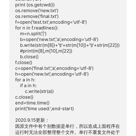
print (os.getcwd())

os.remove('new.txt')

os.remove('final.txt')

f=open('test.txt',encoding='utf-8')

for n in f.readlines():

    m=n.split('|')

    b=open('new.txt','a',encoding='utf-8')

    b.write(str(m[8])+'\t'+str(m[10])+'\t'+str(m[22]))

    #print(m[8],m[10],m[22])

    b.close()

f.close()

c=open('final.txt','a',encoding='utf-8')

h=open('new.txt',encoding='utf-8')

for a in h:

    if a in h:

        c.write(str(a))

c.close()

end=time.time()

print('time used:',end-start)

2020.9.15更新：

因原文件中有个别数据是单行，所以造成上面程序在
运行时无法全部整理整个文件。单行不重复文件处于