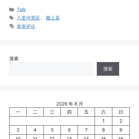
分
Talk
类
标
八里河景区
、
颖上县
签
发表评论
搜索
搜索
2026 年 8 月
一
二
三
四
五
六
日
1
2
3
4
5
6
7
8
9
10
11
12
13
14
15
16