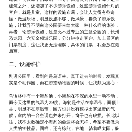
建筑之外，还增加了不少游乐设施，这些游乐设施针对的
客户，就是儿童。这样的设施布局，会让人觉得有些奇
怪：做游乐场，明显设施不够，做风景，掺杂了游乐设
施，让我弄不明白这公园要带给大家一种什么样的体验，
再者，论游乐设施，这是比不过专业的主题公园的，长州
恐龙园、六安金领游乐园，分分钟抢走客户。加上景区的
门票制度，这让我更无法理解，具体的门票，我会放在最
后写。
二、设施维护
刚进公园里，看到的是鸟语林。真正进去的时候，发现其
实是个动作园，而在游览动物园的时候，让我颇为痛心：
鸟语林中有一个海豹池，小海豹在不深的水里一动不动，
而今天这里的气温为29度。海豹是生活在寒温带，而颖上
县，明显不在寒温带，园方也并没有模拟出寒温带的气
候，室内的一台空调也并未打开，窗子也有破损。长此以
往，我不太敢确定小海豹的命运将会怎样，希望不要做为
人类的牺牲品。同样，还有棕熊，在地上躺着晒太阳，驼