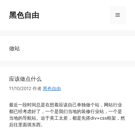
跳
至
黑色自由
菜
内
容
单
做站
应该做点什么
11/10/2012
作者
黑色自由
最近一段时间总是在想着应该自己单独做个站，网站行业
都已经考虑好了，一个是我们当地的装修行业站，一个是
当地的导航站。迫于美工太差，都是先搭div+css框架，然
后往里面填东西。