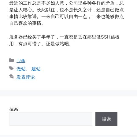
最近的工作总是不尽如人意，公司里各种各样的矛盾，总
是让人糟心。长此以往，也不是长久之计，还是自己做点
事情比较靠谱。一来自己可以自由一点，二来也能够做点
自己喜欢的事情。
服务器已经买了半年了，一直都是丢在那里做SSH跳板
用，有点可惜了。还是做站吧。
分
Talk
类
标
做站
、
建站
签
发表评论
搜索
搜索