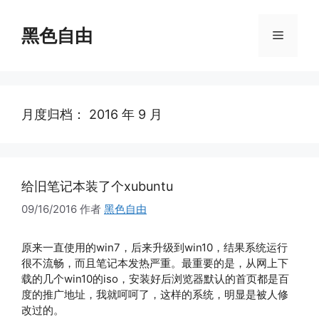
跳
至
黑色自由
菜
内
容
单
月度归档：
2016 年 9 月
给旧笔记本装了个xubuntu
09/16/2016
作者
黑色自由
原来一直使用的win7，后来升级到win10，结果系统运行
很不流畅，而且笔记本发热严重。最重要的是，从网上下
载的几个win10的iso，安装好后浏览器默认的首页都是百
度的推广地址，我就呵呵了，这样的系统，明显是被人修
改过的。