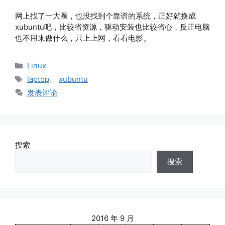
网上找了一大圈，也没找到个靠谱的系统，正好就换成
xubuntu吧，比较省资源，驱动安装也比较省心，反正电脑
也不用来做什么，只上上网，看看电影。
分
Linux
类
标
laptop
、
xubuntu
签
发表评论
搜索
搜索
2016 年 9 月